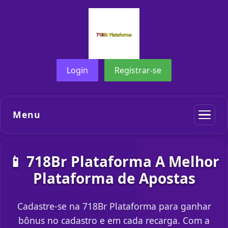
Login
Registrar-se
Menu
📱 718Br Plataforma A Melhor
Plataforma de Apostas
Cadastre-se na 718Br Plataforma para ganhar
bônus no cadastro e em cada recarga. Com a