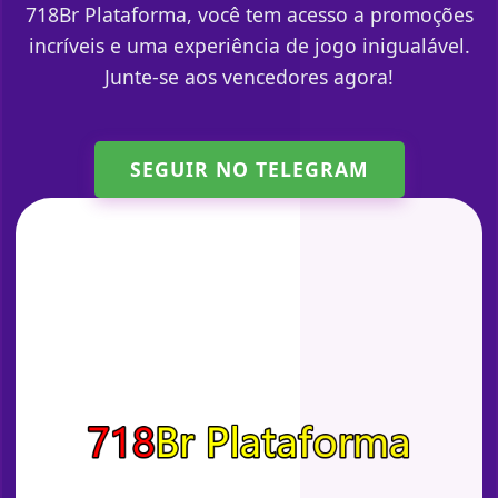
718Br Plataforma, você tem acesso a promoções
incríveis e uma experiência de jogo inigualável.
Junte-se aos vencedores agora!
SEGUIR NO TELEGRAM