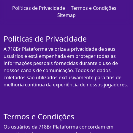
Políticas de Privacidade
Termos e Condições
Sitemap
Políticas de Privacidade
A 718Br Plataforma valoriza a privacidade de seus
usuários e está empenhada em proteger todas as
informações pessoais fornecidas durante o uso de
nossos canais de comunicação. Todos os dados
coletados são utilizados exclusivamente para fins de
melhoria contínua da experiência de nossos jogadores.
Termos e Condições
Os usuários da 718Br Plataforma concordam em