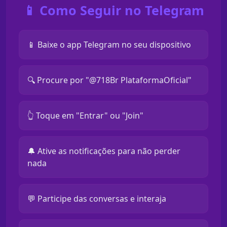
📱 Como Seguir no Telegram
📱 Baixe o app Telegram no seu dispositivo
🔍 Procure por "@718Br PlataformaOficial"
👆 Toque em "Entrar" ou "Join"
🔔 Ative as notificações para não perder
nada
💬 Participe das conversas e interaja