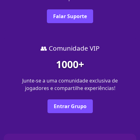
Falar Suporte
👥 Comunidade VIP
1000+
Junte-se a uma comunidade exclusiva de
jogadores e compartilhe experiências!
Entrar Grupo