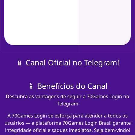
📱 Canal Oficial no Telegram!
📱 Benefícios do Canal
Descubra as vantagens de seguir a 70Games Login no
Telegram
A 70Games Login se esforça para atender a todos os
usuários — a plataforma 70Games Login Brasil garante
integridade oficial e saques imediatos. Seja bem-vindo!