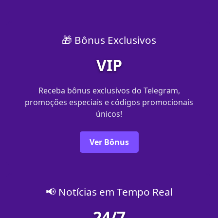
🎁 Bônus Exclusivos
VIP
Receba bônus exclusivos do Telegram,
promoções especiais e códigos promocionais
únicos!
Ver Bônus
📢 Notícias em Tempo Real
24/7