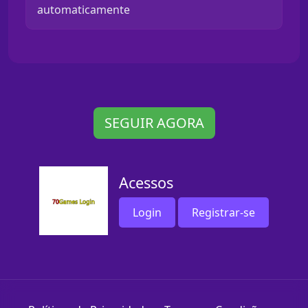
automaticamente
SEGUIR AGORA
Acessos
Login
Registrar-se