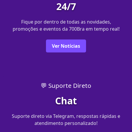
24/7
Fique por dentro de todas as novidades,
promoções e eventos da 700Bra em tempo real!
Ver Notícias
💬 Suporte Direto
Chat
Suporte direto via Telegram, respostas rápidas e
atendimento personalizado!