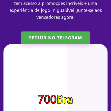
tem acesso a promoções incríveis e uma
experiência de jogo inigualável. Junte-se aos
vencedores agora!
SEGUIR NO TELEGRAM