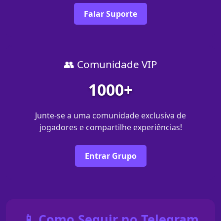
Falar Suporte
👥 Comunidade VIP
1000+
Junte-se a uma comunidade exclusiva de
jogadores e compartilhe experiências!
Entrar Grupo
📱 Como Seguir no Telegram