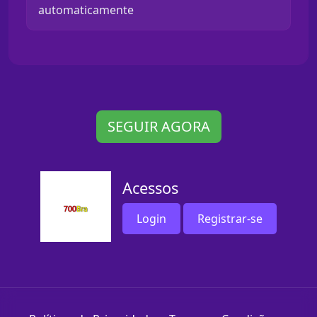
automaticamente
SEGUIR AGORA
Acessos
Login
Registrar-se