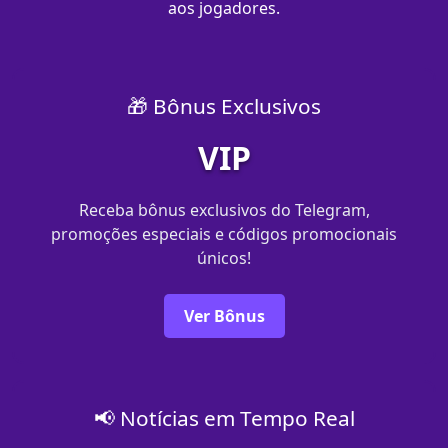
aos jogadores.
🎁 Bônus Exclusivos
VIP
Receba bônus exclusivos do Telegram,
promoções especiais e códigos promocionais
únicos!
Ver Bônus
📢 Notícias em Tempo Real