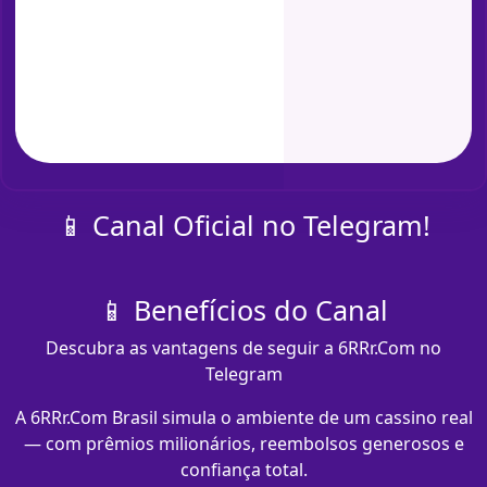
📱 Canal Oficial no Telegram!
📱 Benefícios do Canal
Descubra as vantagens de seguir a 6RRr.Com no
Telegram
A 6RRr.Com Brasil simula o ambiente de um cassino real
— com prêmios milionários, reembolsos generosos e
confiança total.