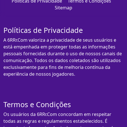
Políticas de Privacidade
Termos e Condições
Sitemap
Políticas de Privacidade
A 6RRr.Com valoriza a privacidade de seus usuários e
está empenhada em proteger todas as informações
pessoais fornecidas durante o uso de nossos canais de
comunicação. Todos os dados coletados são utilizados
exclusivamente para fins de melhoria contínua da
experiência de nossos jogadores.
Termos e Condições
Os usuários da 6RRr.Com concordam em respeitar
todas as regras e regulamentos estabelecidos. É