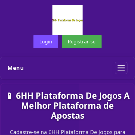
Login
Registrar-se
Menu
📱 6HH Plataforma De Jogos A
Melhor Plataforma de
Apostas
Cadastre-se na 6HH Plataforma De Jogos para