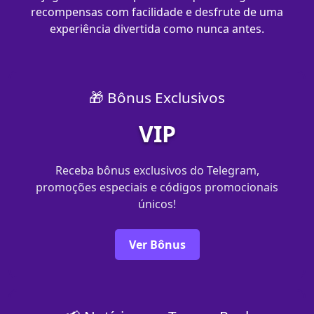
recompensas com facilidade e desfrute de uma
experiência divertida como nunca antes.
🎁 Bônus Exclusivos
VIP
Receba bônus exclusivos do Telegram,
promoções especiais e códigos promocionais
únicos!
Ver Bônus