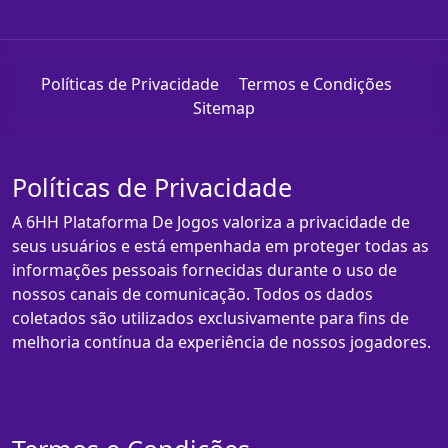
Políticas de Privacidade
Termos e Condições
Sitemap
Políticas de Privacidade
A 6HH Plataforma De Jogos valoriza a privacidade de
seus usuários e está empenhada em proteger todas as
informações pessoais fornecidas durante o uso de
nossos canais de comunicação. Todos os dados
coletados são utilizados exclusivamente para fins de
melhoria contínua da experiência de nossos jogadores.