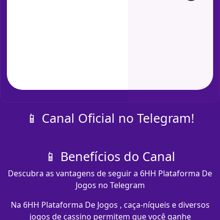
📱 Canal Oficial no Telegram!
📱 Benefícios do Canal
Descubra as vantagens de seguir a 6HH Plataforma De
Jogos no Telegram
Na 6HH Plataforma De Jogos , caça-níqueis e diversos
jogos de cassino permitem que você ganhe