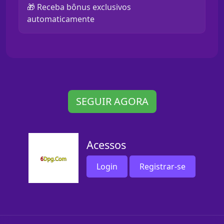
🎁 Receba bônus exclusivos
automaticamente
SEGUIR AGORA
Acessos
Login
Registrar-se