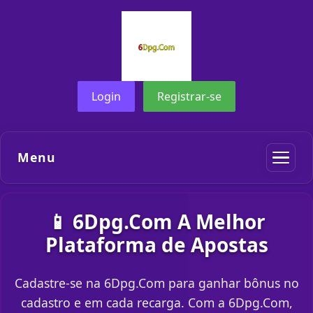
Login
Registrar-se
Menu
📱 6Dpg.Com A Melhor
Plataforma de Apostas
Cadastre-se na 6Dpg.Com para ganhar bônus no
cadastro e em cada recarga. Com a 6Dpg.Com,