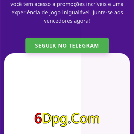
você tem acesso a promoções incríveis e uma
experiência de jogo inigualável. Junte-se aos
vencedores agora!
SEGUIR NO TELEGRAM