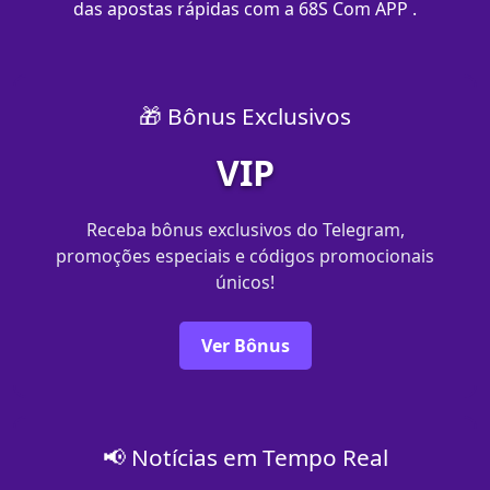
das apostas rápidas com a 68S Com APP .
🎁 Bônus Exclusivos
VIP
Receba bônus exclusivos do Telegram,
promoções especiais e códigos promocionais
únicos!
Ver Bônus
📢 Notícias em Tempo Real