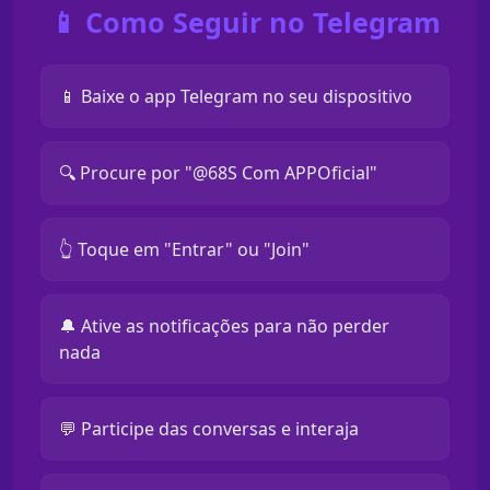
📱 Como Seguir no Telegram
📱 Baixe o app Telegram no seu dispositivo
🔍 Procure por "@68S Com APPOficial"
👆 Toque em "Entrar" ou "Join"
🔔 Ative as notificações para não perder
nada
💬 Participe das conversas e interaja