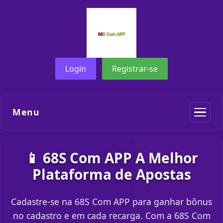
Login
Registrar-se
Menu
📱 68S Com APP A Melhor
Plataforma de Apostas
Cadastre-se na 68S Com APP para ganhar bônus
no cadastro e em cada recarga. Com a 68S Com