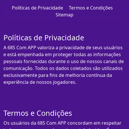
Políticas de Privacidade
Termos e Condições
Sitemap
Políticas de Privacidade
A 68S Com APP valoriza a privacidade de seus usuários
e está empenhada em proteger todas as informações
pessoais fornecidas durante o uso de nossos canais de
comunicação. Todos os dados coletados são utilizados
exclusivamente para fins de melhoria contínua da
experiência de nossos jogadores.
Termos e Condições
Os usuários da 68S Com APP concordam em respeitar