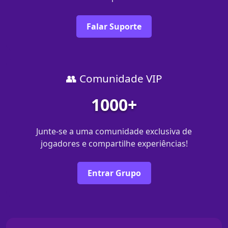
Falar Suporte
👥 Comunidade VIP
1000+
Junte-se a uma comunidade exclusiva de
jogadores e compartilhe experiências!
Entrar Grupo