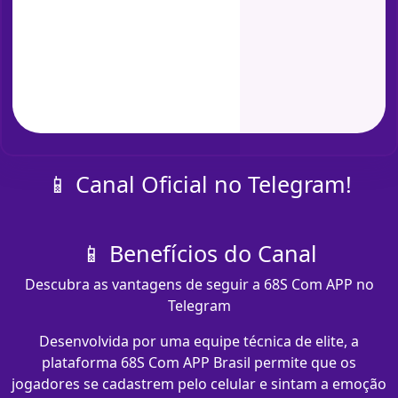
📱 Canal Oficial no Telegram!
📱 Benefícios do Canal
Descubra as vantagens de seguir a 68S Com APP no
Telegram
Desenvolvida por uma equipe técnica de elite, a
plataforma 68S Com APP Brasil permite que os
jogadores se cadastrem pelo celular e sintam a emoção