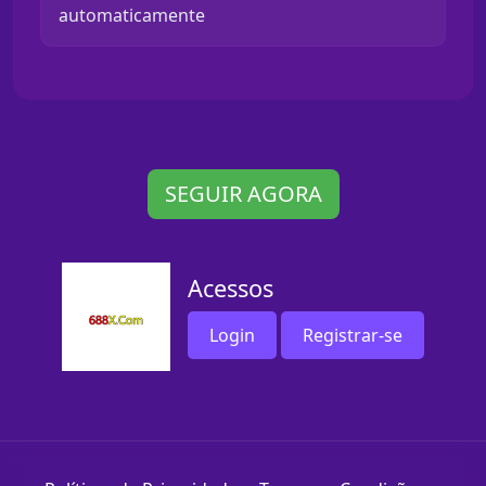
automaticamente
SEGUIR AGORA
Acessos
Login
Registrar-se