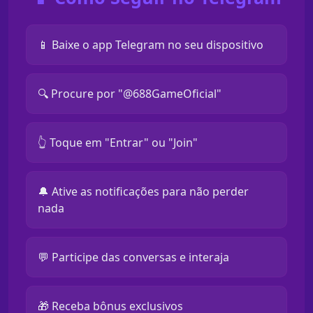
📱 Baixe o app Telegram no seu dispositivo
🔍 Procure por "@688GameOficial"
👆 Toque em "Entrar" ou "Join"
🔔 Ative as notificações para não perder
nada
💬 Participe das conversas e interaja
🎁 Receba bônus exclusivos