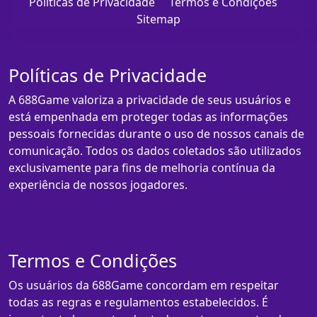
Políticas de Privacidade
Termos e Condições
Sitemap
Políticas de Privacidade
A 688Game valoriza a privacidade de seus usuários e
está empenhada em proteger todas as informações
pessoais fornecidas durante o uso de nossos canais de
comunicação. Todos os dados coletados são utilizados
exclusivamente para fins de melhoria contínua da
experiência de nossos jogadores.
Termos e Condições
Os usuários da 688Game concordam em respeitar
todas as regras e regulamentos estabelecidos. É