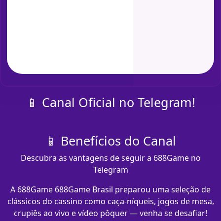
📱 Canal Oficial no Telegram!
📱 Benefícios do Canal
Descubra as vantagens de seguir a 688Game no
Telegram
A 688Game 688Game Brasil preparou uma seleção de
clássicos do cassino como caça-níqueis, jogos de mesa,
crupiês ao vivo e vídeo pôquer — venha se desafiar!