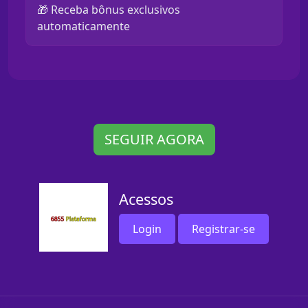
🎁 Receba bônus exclusivos
automaticamente
SEGUIR AGORA
Acessos
Login
Registrar-se