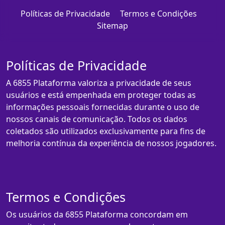
Políticas de Privacidade
Termos e Condições
Sitemap
Políticas de Privacidade
A 6855 Plataforma valoriza a privacidade de seus
usuários e está empenhada em proteger todas as
informações pessoais fornecidas durante o uso de
nossos canais de comunicação. Todos os dados
coletados são utilizados exclusivamente para fins de
melhoria contínua da experiência de nossos jogadores.
Termos e Condições
Os usuários da 6855 Plataforma concordam em