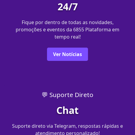
24/7
Fique por dentro de todas as novidades,
promoções e eventos da 6855 Plataforma em
tempo real!
Ver Notícias
💬 Suporte Direto
Chat
Suporte direto via Telegram, respostas rápidas e
atendimento personalizado!