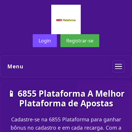
Login
Registrar-se
Menu
📱 6855 Plataforma A Melhor
Plataforma de Apostas
Cadastre-se na 6855 Plataforma para ganhar
bônus no cadastro e em cada recarga. Com a