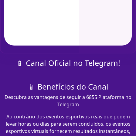
📱 Canal Oficial no Telegram!
📱 Benefícios do Canal
Descubra as vantagens de seguir a 6855 Plataforma no
Telegram
Ao contrário dos eventos esportivos reais que podem
levar horas ou dias para serem concluídos, os eventos
esportivos virtuais fornecem resultados instantâneos,