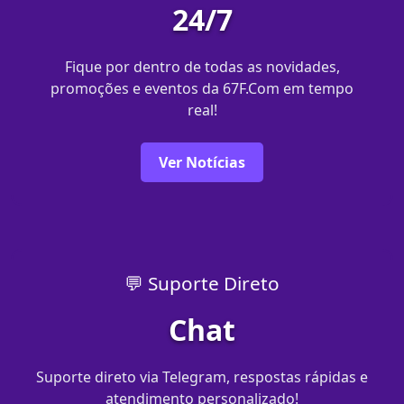
24/7
Fique por dentro de todas as novidades,
promoções e eventos da 67F.Com em tempo
real!
Ver Notícias
💬 Suporte Direto
Chat
Suporte direto via Telegram, respostas rápidas e
atendimento personalizado!