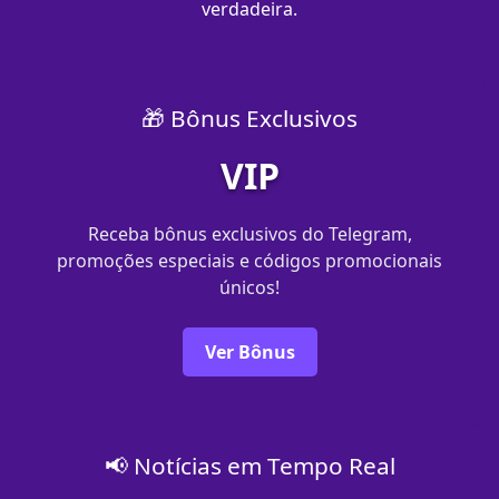
verdadeira.
🎁 Bônus Exclusivos
VIP
Receba bônus exclusivos do Telegram,
promoções especiais e códigos promocionais
únicos!
Ver Bônus
📢 Notícias em Tempo Real