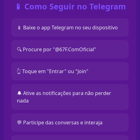
📱 Como Seguir no Telegram
📱 Baixe o app Telegram no seu dispositivo
🔍 Procure por "@67F.ComOficial"
👆 Toque em "Entrar" ou "Join"
🔔 Ative as notificações para não perder
nada
💬 Participe das conversas e interaja