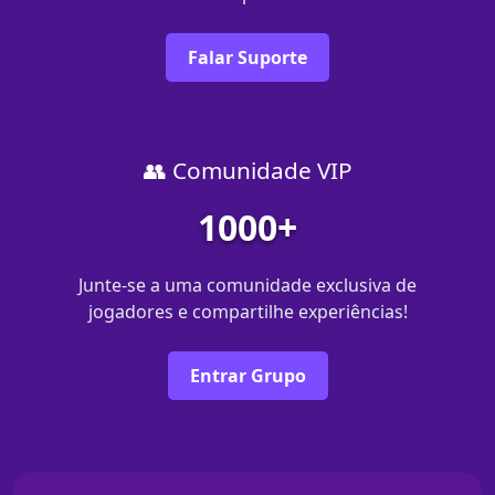
Falar Suporte
👥 Comunidade VIP
1000+
Junte-se a uma comunidade exclusiva de
jogadores e compartilhe experiências!
Entrar Grupo