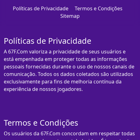
Políticas de Privacidade
Termos e Condições
Sitemap
Políticas de Privacidade
A 67F.Com valoriza a privacidade de seus usuários e
está empenhada em proteger todas as informações
pessoais fornecidas durante o uso de nossos canais de
comunicação. Todos os dados coletados são utilizados
exclusivamente para fins de melhoria contínua da
experiência de nossos jogadores.
Termos e Condições
Os usuários da 67F.Com concordam em respeitar todas