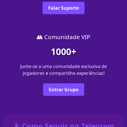
Falar Suporte
👥 Comunidade VIP
1000+
Junte-se a uma comunidade exclusiva de
jogadores e compartilhe experiências!
Entrar Grupo
📱 Como Seguir no Telegram