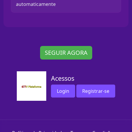
automaticamente
SEGUIR AGORA
Acessos
Login
Registrar-se