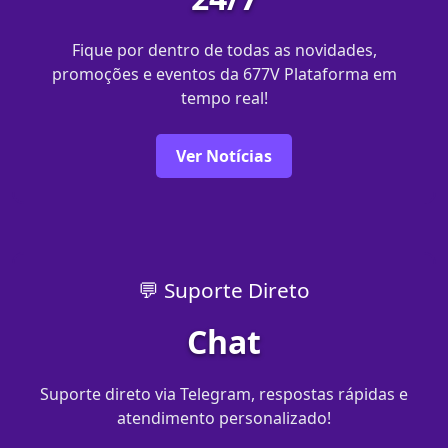
Fique por dentro de todas as novidades,
promoções e eventos da 677V Plataforma em
tempo real!
Ver Notícias
💬 Suporte Direto
Chat
Suporte direto via Telegram, respostas rápidas e
atendimento personalizado!