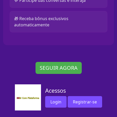
💬 Participe das conversas e interaja
🎁 Receba bônus exclusivos
automaticamente
SEGUIR AGORA
Acessos
Login
Registrar-se