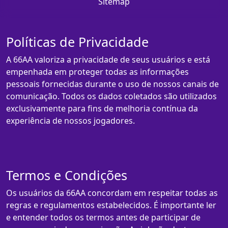
Sitemap
Políticas de Privacidade
A 66AA valoriza a privacidade de seus usuários e está
empenhada em proteger todas as informações
pessoais fornecidas durante o uso de nossos canais de
comunicação. Todos os dados coletados são utilizados
exclusivamente para fins de melhoria contínua da
experiência de nossos jogadores.
Termos e Condições
Os usuários da 66AA concordam em respeitar todas as
regras e regulamentos estabelecidos. É importante ler
e entender todos os termos antes de participar de