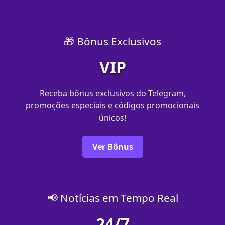
🎁 Bônus Exclusivos
VIP
Receba bônus exclusivos do Telegram,
promoções especiais e códigos promocionais
únicos!
Ver Bônus
📢 Notícias em Tempo Real
24/7