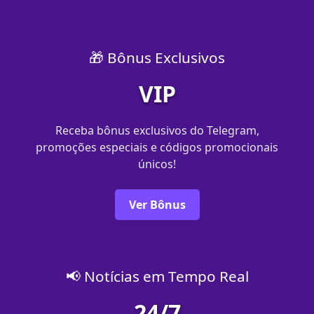
🎁 Bônus Exclusivos
VIP
Receba bônus exclusivos do Telegram,
promoções especiais e códigos promocionais
únicos!
Ver Bônus
📢 Notícias em Tempo Real
24/7