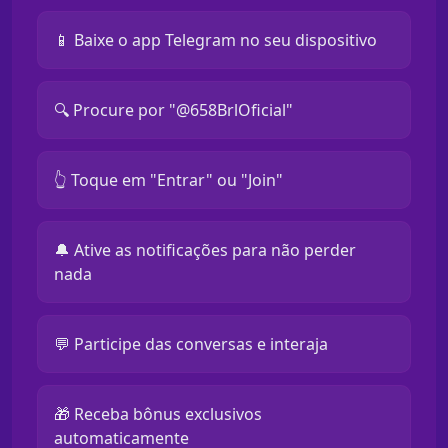
📱 Baixe o app Telegram no seu dispositivo
🔍 Procure por "@658BrlOficial"
👆 Toque em "Entrar" ou "Join"
🔔 Ative as notificações para não perder
nada
💬 Participe das conversas e interaja
🎁 Receba bônus exclusivos
automaticamente