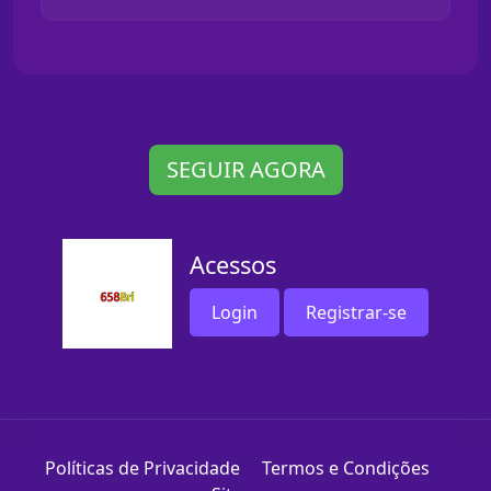
SEGUIR AGORA
Acessos
Login
Registrar-se
Políticas de Privacidade
Termos e Condições