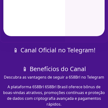
📱 Canal Oficial no Telegram!
📱 Benefícios do Canal
Descubra as vantagens de seguir a 658Brl no Telegram
A plataforma 658Brl 658Brl Brasil oferece bônus de
boas-vindas atrativos, promoções contínuas e proteção
de dados com criptografia avançada e pagamentos
rápidos.