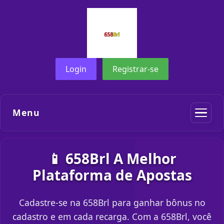
Login
Registrar-se
Menu
📱 658Brl A Melhor
Plataforma de Apostas
Cadastre-se na 658Brl para ganhar bônus no
cadastro e em cada recarga. Com a 658Brl, você