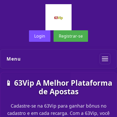
Login
Registrar-se
Menu
📱 63Vip A Melhor Plataforma
de Apostas
Cadastre-se na 63Vip para ganhar bônus no
cadastro e em cada recarga. Com a 63Vip, você