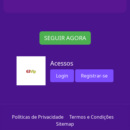
SEGUIR AGORA
Acessos
Login
Registrar-se
Políticas de Privacidade
Termos e Condições
Sitemap