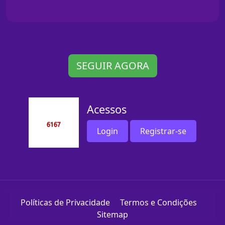
SEGUIR AGORA
Acessos
Login
Registrar-se
Políticas de Privacidade
Termos e Condições
Sitemap