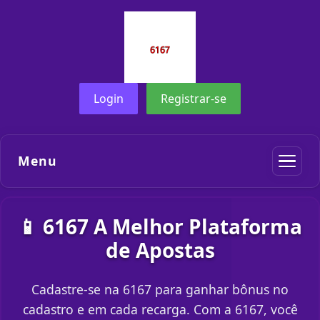
Login
Registrar-se
Menu
📱 6167 A Melhor Plataforma
de Apostas
Cadastre-se na 6167 para ganhar bônus no
cadastro e em cada recarga. Com a 6167, você