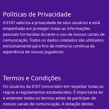
Políticas de Privacidade
A 6167 valoriza a privacidade de seus usuários e está
empenhada em proteger todas as informações
pessoais fornecidas durante o uso de nossos canais de
comunicação. Todos os dados coletados são utilizados
exclusivamente para fins de melhoria contínua da
experiência de nossos jogadores.
Termos e Condições
Os usuários da 6167 concordam em respeitar todas as
regras e regulamentos estabelecidos. É importante ler
e entender todos os termos antes de participar de
nossos canais de comunicação. A violação destes