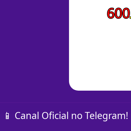
📱 Canal Oficial no Telegram!