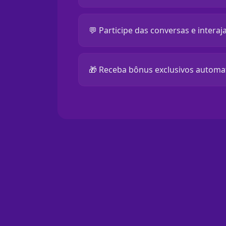
💬 Participe das conversas e interaj
🎁 Receba bônus exclusivos autom