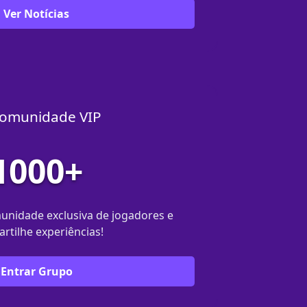
Ver Notícias
Comunidade VIP
1000+
unidade exclusiva de jogadores e
rtilhe experiências!
Entrar Grupo