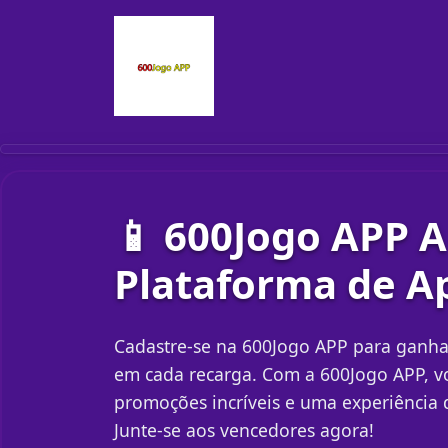
📱 600Jogo APP 
Plataforma de A
Cadastre-se na 600Jogo APP para ganha
em cada recarga. Com a 600Jogo APP, v
promoções incríveis e uma experiência d
Junte-se aos vencedores agora!