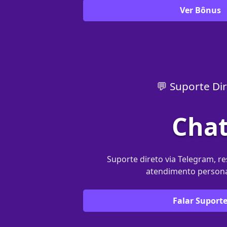
Ver Bônus
💬 Suporte Di
Cha
Suporte direto via Telegram, r
atendimento persona
Falar Suport