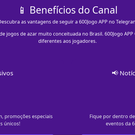
📱 Benefícios do Canal
Descubra as vantagens de seguir a 600Jogo APP no Telegra
e jogos de azar muito conceituada no Brasil. 600Jogo AP
diferentes aos jogadores.
sivos
📢 Notí
m, promoções especiais
Fique por dentro d
s únicos!
eventos da 