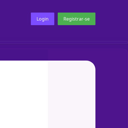
Login
Registrar-se