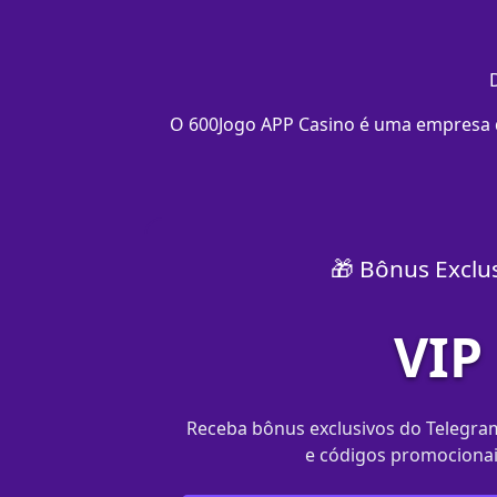
O 600Jogo APP Casino é uma empresa d
🎁 Bônus Exclu
VIP
Receba bônus exclusivos do Telegra
e códigos promocionai