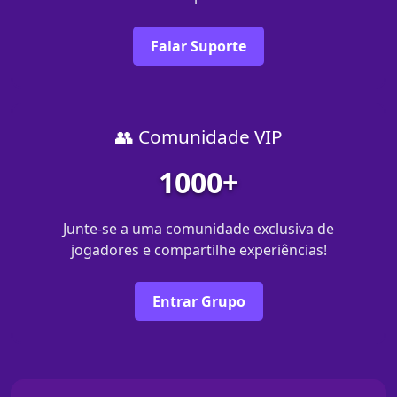
Falar Suporte
👥 Comunidade VIP
1000+
Junte-se a uma comunidade exclusiva de
jogadores e compartilhe experiências!
Entrar Grupo