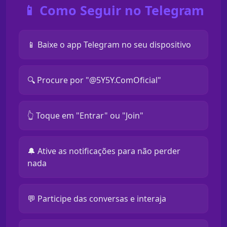
📱 Como Seguir no Telegram
📱 Baixe o app Telegram no seu dispositivo
🔍 Procure por "@5Y5Y.ComOficial"
👆 Toque em "Entrar" ou "Join"
🔔 Ative as notificações para não perder
nada
💬 Participe das conversas e interaja