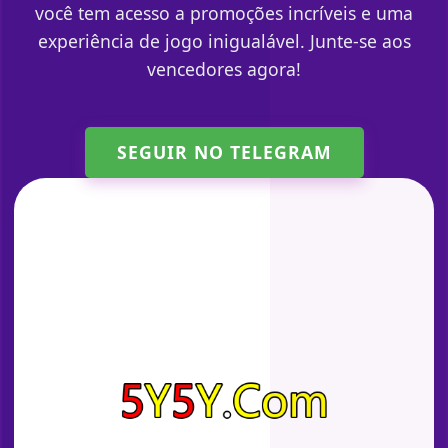
você tem acesso a promoções incríveis e uma
experiência de jogo inigualável. Junte-se aos
vencedores agora!
SEGUIR NO TELEGRAM