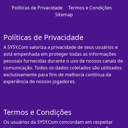
Políticas de Privacidade
Termos e Condições
Sitemap
Políticas de Privacidade
A 5Y5Y.Com valoriza a privacidade de seus usuários e
está empenhada em proteger todas as informações
pessoais fornecidas durante o uso de nossos canais de
comunicação. Todos os dados coletados são utilizados
exclusivamente para fins de melhoria contínua da
experiência de nossos jogadores.
Termos e Condições
Os usuários da 5Y5Y.Com concordam em respeitar