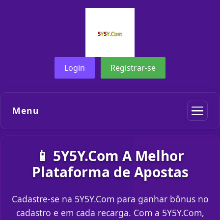
Login
Registrar-se
Menu
📱 5Y5Y.Com A Melhor
Plataforma de Apostas
Cadastre-se na 5Y5Y.Com para ganhar bônus no
cadastro e em cada recarga. Com a 5Y5Y.Com,