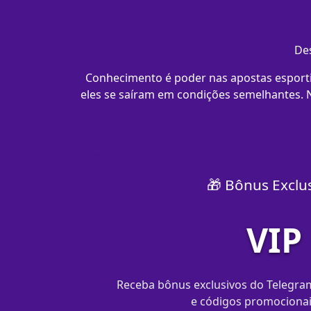
De
Conhecimento é poder nas apostas esportiva
eles se saíram em condições semelhantes.
🎁 Bônus Exclu
VIP
Receba bônus exclusivos do Telegra
e códigos promocionai