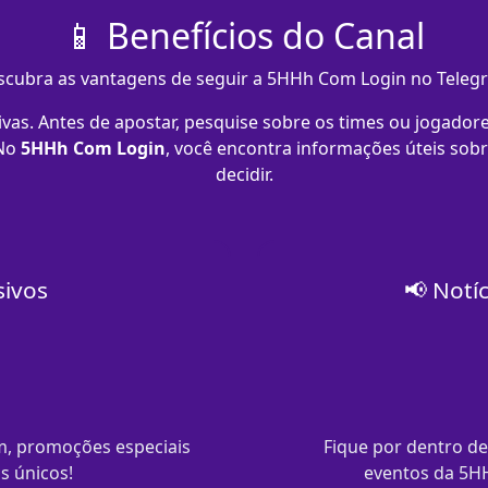
📱 Benefícios do Canal
scubra as vantagens de seguir a 5HHh Com Login no Teleg
s. Antes de apostar, pesquise sobre os times ou jogadores
 No
5HHh Com Login
, você encontra informações úteis sob
decidir.
sivos
📢 Notí
m, promoções especiais
Fique por dentro d
s únicos!
eventos da 5H