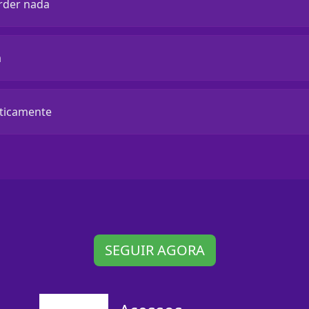
erder nada
a
aticamente
SEGUIR AGORA