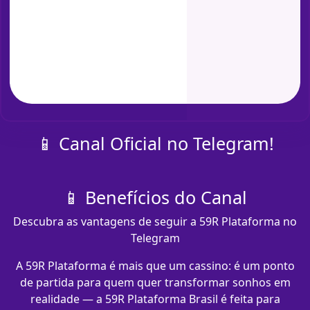
📱 Canal Oficial no Telegram!
📱 Benefícios do Canal
Descubra as vantagens de seguir a 59R Plataforma no
Telegram
A 59R Plataforma é mais que um cassino: é um ponto
de partida para quem quer transformar sonhos em
realidade — a 59R Plataforma Brasil é feita para