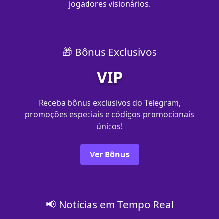
jogadores visionários.
🎁 Bônus Exclusivos
VIP
Receba bônus exclusivos do Telegram,
promoções especiais e códigos promocionais
únicos!
Ver Bônus
📢 Notícias em Tempo Real