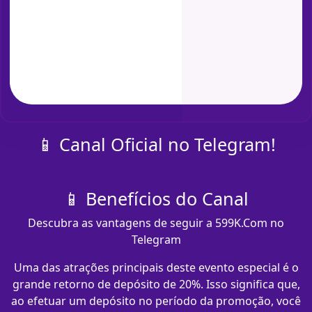
📱 Canal Oficial no Telegram!
📱 Benefícios do Canal
Descubra as vantagens de seguir a 599K.Com no
Telegram
Uma das atrações principais deste evento especial é o
grande retorno de depósito de 20%. Isso significa que,
ao efetuar um depósito no período da promoção, você