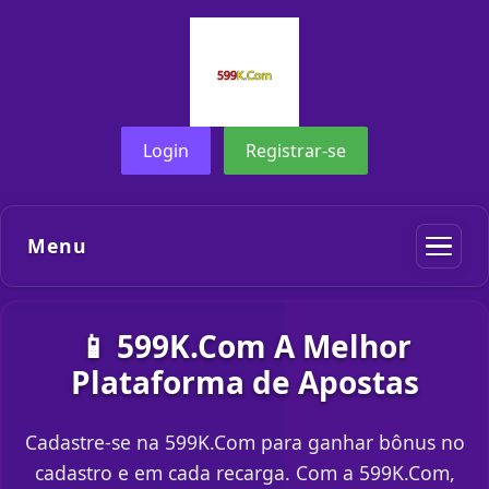
Login
Registrar-se
Menu
📱 599K.Com A Melhor
Plataforma de Apostas
Cadastre-se na 599K.Com para ganhar bônus no
cadastro e em cada recarga. Com a 599K.Com,