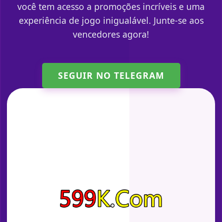
você tem acesso a promoções incríveis e uma
experiência de jogo inigualável. Junte-se aos
vencedores agora!
SEGUIR NO TELEGRAM