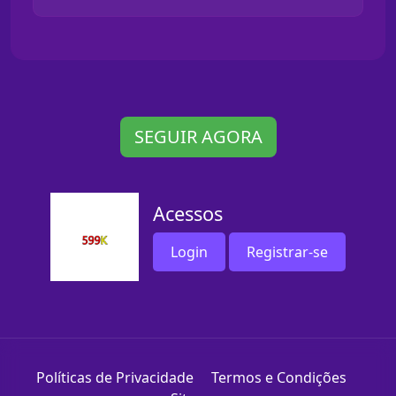
SEGUIR AGORA
Acessos
Login
Registrar-se
Políticas de Privacidade
Termos e Condições