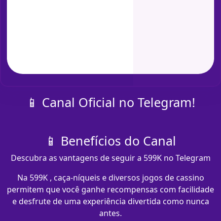
📱 Canal Oficial no Telegram!
📱 Benefícios do Canal
Descubra as vantagens de seguir a 599K no Telegram
Na 599K , caça-níqueis e diversos jogos de cassino
permitem que você ganhe recompensas com facilidade
e desfrute de uma experiência divertida como nunca
antes.