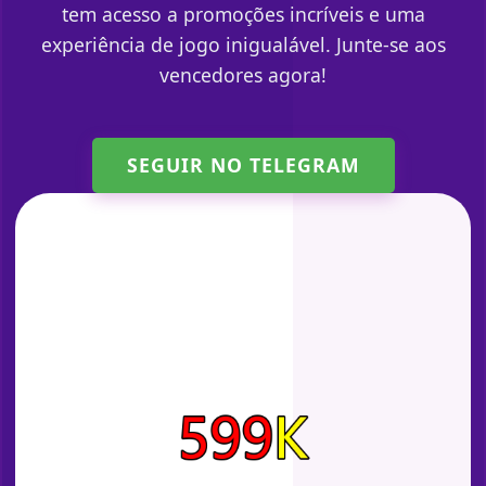
tem acesso a promoções incríveis e uma
experiência de jogo inigualável. Junte-se aos
vencedores agora!
SEGUIR NO TELEGRAM