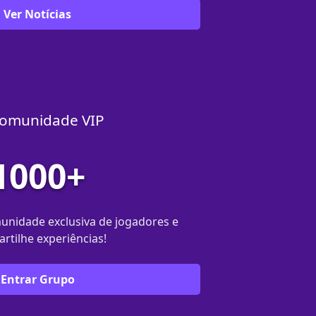
Ver Notícias
Comunidade VIP
1000+
unidade exclusiva de jogadores e
rtilhe experiências!
Entrar Grupo