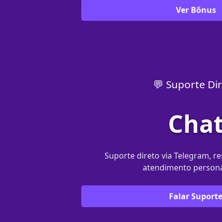
Ver Bônus
💬 Suporte Di
Cha
Suporte direto via Telegram, r
atendimento persona
Falar Suport