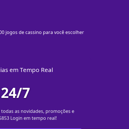
m
00 jogos de cassino para você escolher
cias em Tempo Real
24/7
e todas as novidades, promoções e
5853 Login em tempo real!