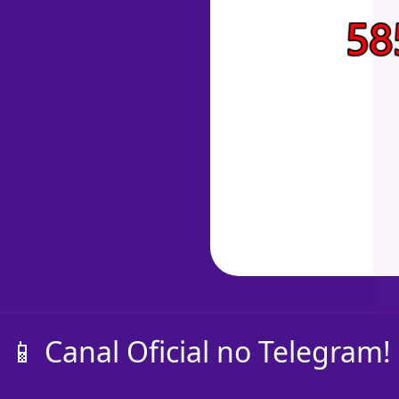
📱 Canal Oficial no Telegram!