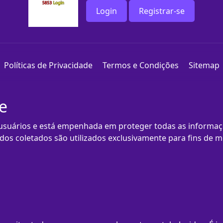
Login
Registrar-se
Políticas de Privacidade
Termos e Condições
Sitemap
de
s usuários e está empenhada em proteger todas as informaç
os coletados são utilizados exclusivamente para fins de m