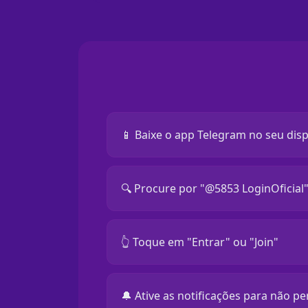
📱 Baixe o app Telegram no seu disp
🔍 Procure por "@5853 LoginOficial
👆 Toque em "Entrar" ou "Join"
🔔 Ative as notificações para não p