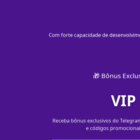
Com forte capacidade de desenvolvimen
🎁 Bônus Exclu
VIP
Receba bônus exclusivos do Telegra
e códigos promocionai