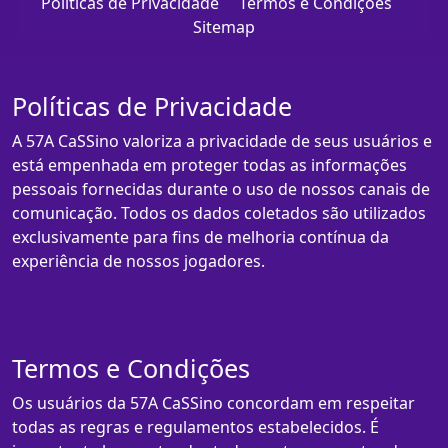
Políticas de Privacidade
Termos e Condições
Sitemap
Políticas de Privacidade
A 57A CaSSino valoriza a privacidade de seus usuários e
está empenhada em proteger todas as informações
pessoais fornecidas durante o uso de nossos canais de
comunicação. Todos os dados coletados são utilizados
exclusivamente para fins de melhoria contínua da
experiência de nossos jogadores.
Termos e Condições
Os usuários da 57A CaSSino concordam em respeitar
todas as regras e regulamentos estabelecidos. É