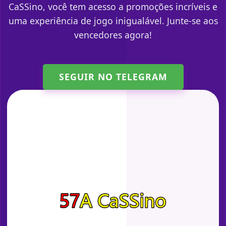
CaSSino, você tem acesso a promoções incríveis e
uma experiência de jogo inigualável. Junte-se aos
vencedores agora!
SEGUIR NO TELEGRAM