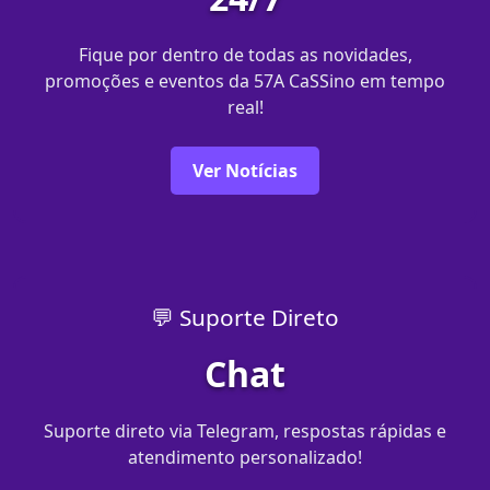
Fique por dentro de todas as novidades,
promoções e eventos da 57A CaSSino em tempo
real!
Ver Notícias
💬 Suporte Direto
Chat
Suporte direto via Telegram, respostas rápidas e
atendimento personalizado!