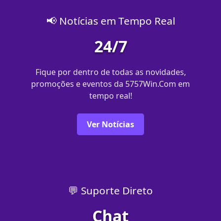
📢 Notícias em Tempo Real
24/7
Fique por dentro de todas as novidades,
promoções e eventos da 5757Win.Com em
tempo real!
Ver Notícias
💬 Suporte Direto
Chat