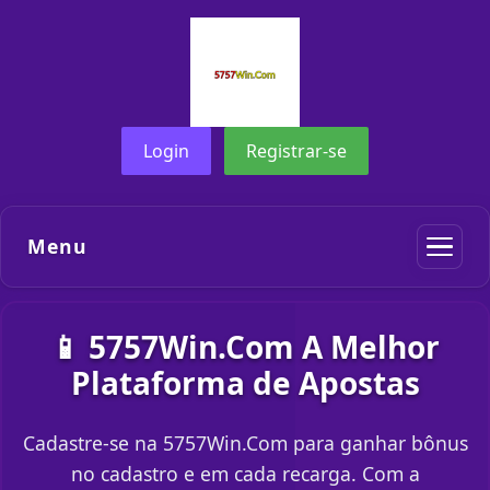
Login
Registrar-se
Menu
📱 5757Win.Com A Melhor
Plataforma de Apostas
Cadastre-se na 5757Win.Com para ganhar bônus
no cadastro e em cada recarga. Com a