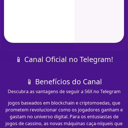
📱 Canal Oficial no Telegram!
📱 Benefícios do Canal
Descubra as vantagens de seguir a 56X no Telegram
jogos baseados em blockchain e criptomoedas, que
prometem revolucionar como os jogadores ganham e
gastam no universo digital. Para os entusiastas de
jogos de cassino, as novas máquinas caça-níqueis que