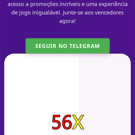
acesso a promoções incríveis e uma experiência
de jogo inigualável. Junte-se aos vencedores
agora!
SEGUIR NO TELEGRAM