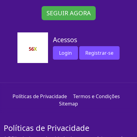
SEGUIR AGORA
Acessos
Login
Registrar-se
Políticas de Privacidade
Termos e Condições
Sitemap
Políticas de Privacidade