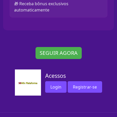
🎁 Receba bônus exclusivos
automaticamente
SEGUIR AGORA
Acessos
Login
Registrar-se