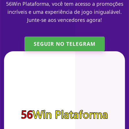
56Win Plataforma, você tem acesso a promoções
incríveis e uma experiência de jogo inigualável.
Junte-se aos vencedores agora!
SEGUIR NO TELEGRAM