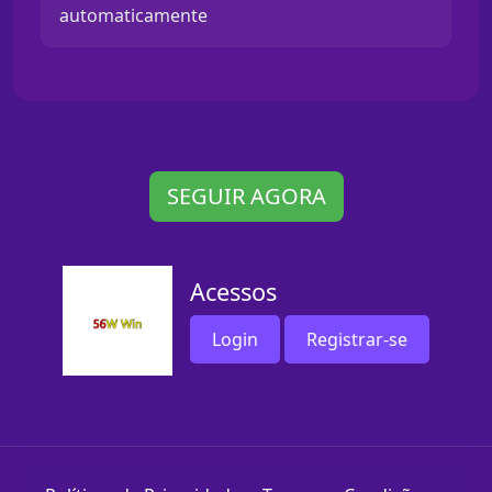
automaticamente
SEGUIR AGORA
Acessos
Login
Registrar-se