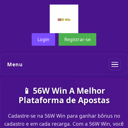
Login
Registrar-se
Menu
📱 56W Win A Melhor
Plataforma de Apostas
Cadastre-se na 56W Win para ganhar bônus no
cadastro e em cada recarga. Com a 56W Win, você