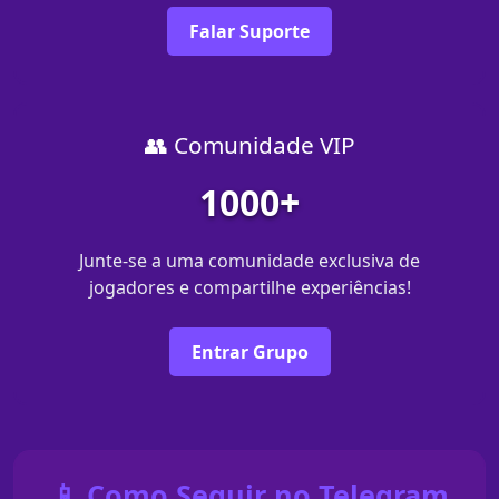
Falar Suporte
👥 Comunidade VIP
1000+
Junte-se a uma comunidade exclusiva de
jogadores e compartilhe experiências!
Entrar Grupo
📱 Como Seguir no Telegram