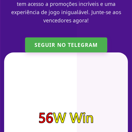
tem acesso a promoções incríveis e uma
experiência de jogo inigualável. Junte-se aos
vencedores agora!
SEGUIR NO TELEGRAM