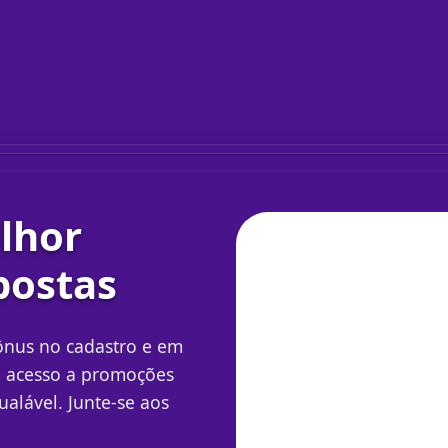
lhor
postas
ônus no cadastro e em
m acesso a promoções
ualável. Junte-se aos