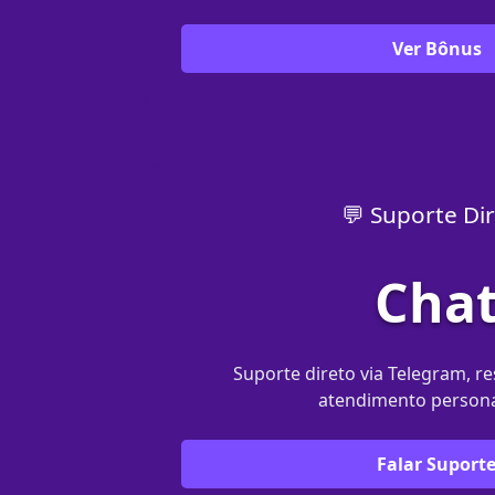
Ver Bônus
💬 Suporte Di
Cha
Suporte direto via Telegram, r
atendimento persona
Falar Suport