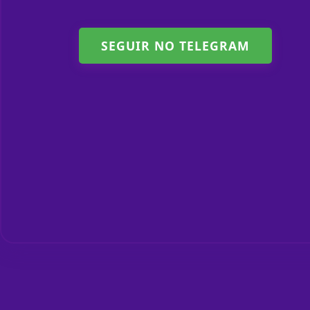
SEGUIR NO TELEGRAM