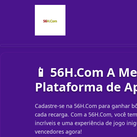
📱 56H.Com A Me
Plataforma de A
Cadastre-se na 56H.Com para ganhar b
cada recarga. Com a 56H.Com, você te
incríveis e uma experiência de jogo inig
vencedores agora!