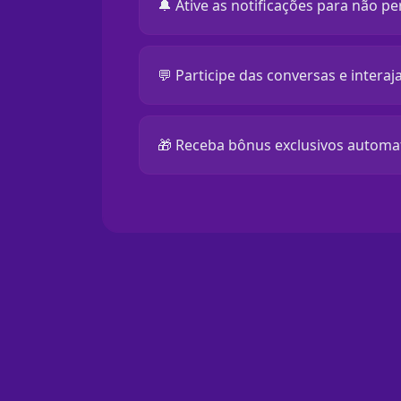
🔔 Ative as notificações para não p
💬 Participe das conversas e interaj
🎁 Receba bônus exclusivos autom