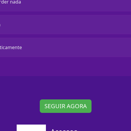
erder nada
a
aticamente
SEGUIR AGORA