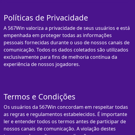
Políticas de Privacidade
A 567Win valoriza a privacidade de seus usuários e está
empenhada em proteger todas as informações
pessoais fornecidas durante o uso de nossos canais de
comunicação. Todos os dados coletados são utilizados
exclusivamente para fins de melhoria contínua da
experiência de nossos jogadores.
Termos e Condições
Os usuários da 567Win concordam em respeitar todas
as regras e regulamentos estabelecidos. É importante
ler e entender todos os termos antes de participar de
nossos canais de comunicação. A violação destes