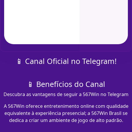
📱 Canal Oficial no Telegram!
📱 Benefícios do Canal
Descubra as vantagens de seguir a 567Win no Telegram
A 567Win oferece entretenimento online com qualidade
equivalente à experiência presencial; a 567Win Brasil se
dedica a criar um ambiente de jogo de alto padrão.