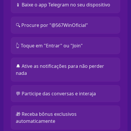
📱 Baixe o app Telegram no seu dispositivo
🔍 Procure por "@567WinOficial"
👆 Toque em "Entrar" ou "Join"
🔔 Ative as notificações para não perder
nada
💬 Participe das conversas e interaja
🎁 Receba bônus exclusivos
automaticamente