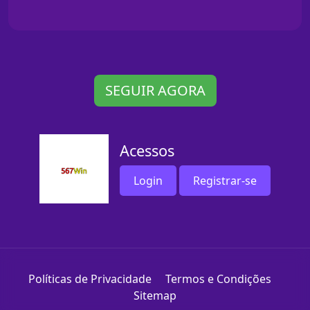
SEGUIR AGORA
Acessos
Login
Registrar-se
Políticas de Privacidade
Termos e Condições
Sitemap