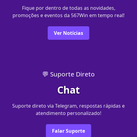
Fique por dentro de todas as novidades,
promoções e eventos da 567Win em tempo real!
Ver Notícias
💬 Suporte Direto
Chat
Suporte direto via Telegram, respostas rápidas e
atendimento personalizado!
Falar Suporte