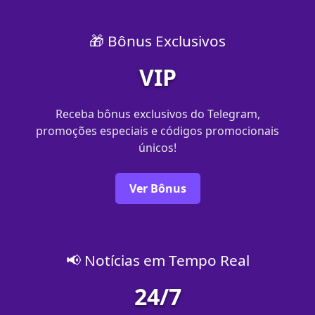
🎁 Bônus Exclusivos
VIP
Receba bônus exclusivos do Telegram,
promoções especiais e códigos promocionais
únicos!
Ver Bônus
📢 Notícias em Tempo Real
24/7