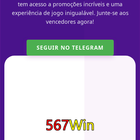
tem acesso a promoções incríveis e uma
experiência de jogo inigualável. Junte-se aos
vencedores agora!
SEGUIR NO TELEGRAM