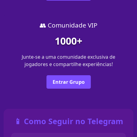
👥 Comunidade VIP
1000+
Junte-se a uma comunidade exclusiva de
jogadores e compartilhe experiências!
Entrar Grupo
📱 Como Seguir no Telegram