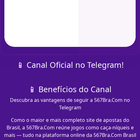
📱 Canal Oficial no Telegram!
📱 Benefícios do Canal
Descubra as vantagens de seguir a 567Bra.Com no
Telegram
Como o maior e mais completo site de apostas do
Brasil, a 567Bra.Com reúne jogos como caça-níqueis e
mais — tudo na plataforma online da 567Bra.Com Brasil