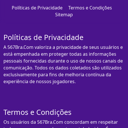
Políticas de Privacidade
Termos e Condições
Sitemap
Políticas de Privacidade
A 567Bra.Com valoriza a privacidade de seus usuários e
está empenhada em proteger todas as informações
pessoais fornecidas durante o uso de nossos canais de
comunicação. Todos os dados coletados são utilizados
exclusivamente para fins de melhoria contínua da
experiência de nossos jogadores.
Termos e Condições
Os usuários da 567Bra.Com concordam em respeitar