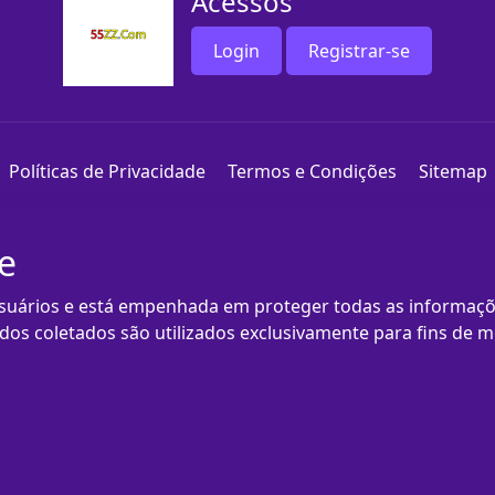
Acessos
Login
Registrar-se
Políticas de Privacidade
Termos e Condições
Sitemap
de
usuários e está empenhada em proteger todas as informaçõ
os coletados são utilizados exclusivamente para fins de m