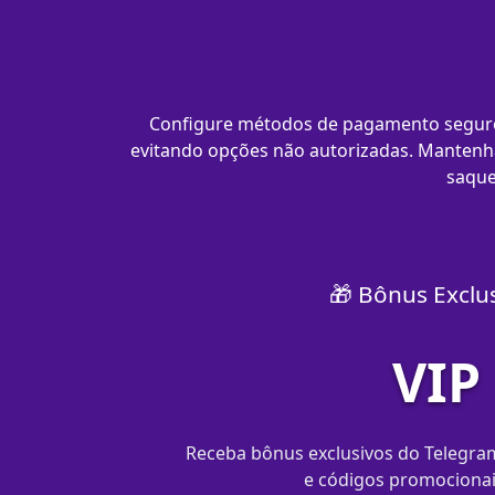
Configure métodos de pagamento seguros 
evitando opções não autorizadas. Mantenh
saque
🎁 Bônus Exclu
VIP
Receba bônus exclusivos do Telegra
e códigos promocionai