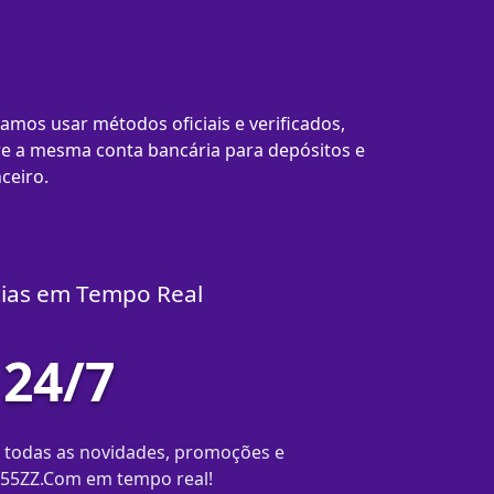
mos usar métodos oficiais e verificados,
e a mesma conta bancária para depósitos e
ceiro.
cias em Tempo Real
24/7
e todas as novidades, promoções e
 55ZZ.Com em tempo real!