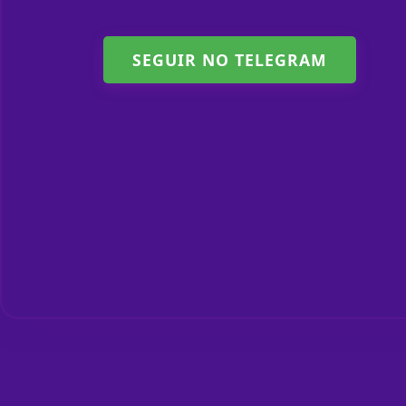
SEGUIR NO TELEGRAM