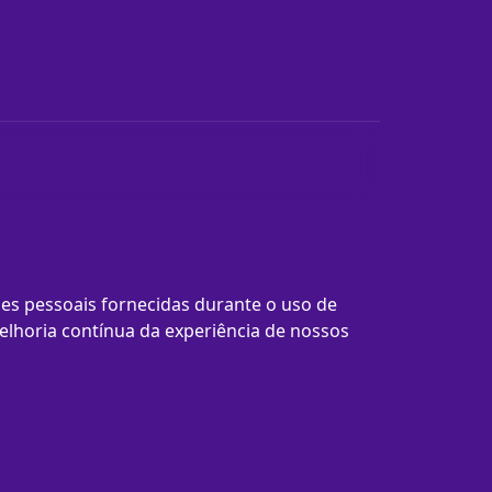
es pessoais fornecidas durante o uso de
elhoria contínua da experiência de nossos