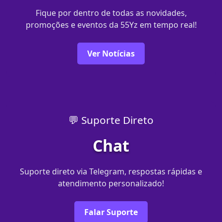
Fique por dentro de todas as novidades,
promoções e eventos da 55Yz em tempo real!
Ver Notícias
💬 Suporte Direto
Chat
Suporte direto via Telegram, respostas rápidas e
atendimento personalizado!
Falar Suporte