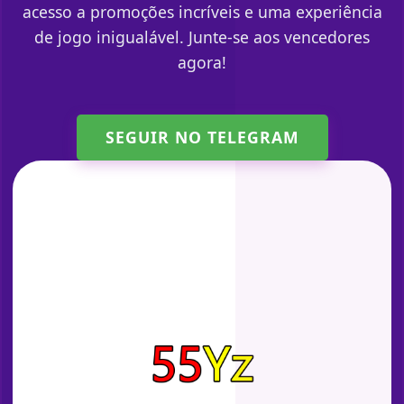
acesso a promoções incríveis e uma experiência
de jogo inigualável. Junte-se aos vencedores
agora!
SEGUIR NO TELEGRAM