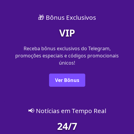
🎁 Bônus Exclusivos
VIP
Receba bônus exclusivos do Telegram,
promoções especiais e códigos promocionais
únicos!
Ver Bônus
📢 Notícias em Tempo Real
24/7