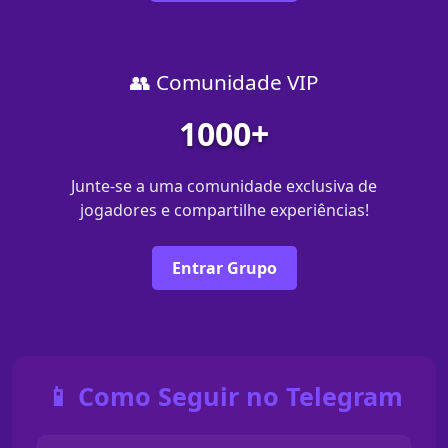
👥 Comunidade VIP
1000+
Junte-se a uma comunidade exclusiva de
jogadores e compartilhe experiências!
Entrar Grupo
📱 Como Seguir no Telegram