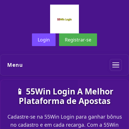
Login
Registrar-se
Menu
📱 55Win Login A Melhor
Plataforma de Apostas
Cadastre-se na 55Win Login para ganhar bônus
no cadastro e em cada recarga. Com a 55Win