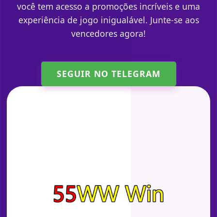
você tem acesso a promoções incríveis e uma
experiência de jogo inigualável. Junte-se aos
vencedores agora!
SEGUIR NO TELEGRAM