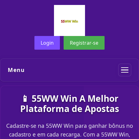
Login
Registrar-se
Menu
📱 55WW Win A Melhor
Plataforma de Apostas
Cadastre-se na 55WW Win para ganhar bônus no
cadastro e em cada recarga. Com a 55WW Win,