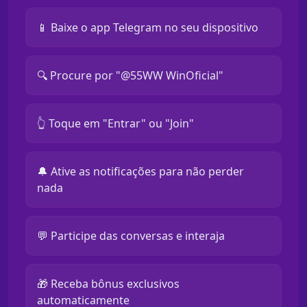
📱 Baixe o app Telegram no seu dispositivo
🔍 Procure por "@55WW WinOficial"
👆 Toque em "Entrar" ou "Join"
🔔 Ative as notificações para não perder
nada
💬 Participe das conversas e interaja
🎁 Receba bônus exclusivos
automaticamente