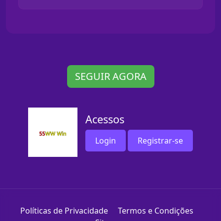
SEGUIR AGORA
Acessos
Login
Registrar-se
Políticas de Privacidade
Termos e Condições