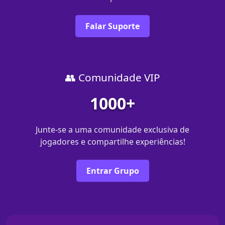
Falar Suporte
👥 Comunidade VIP
1000+
Junte-se a uma comunidade exclusiva de
jogadores e compartilhe experiências!
Entrar Grupo