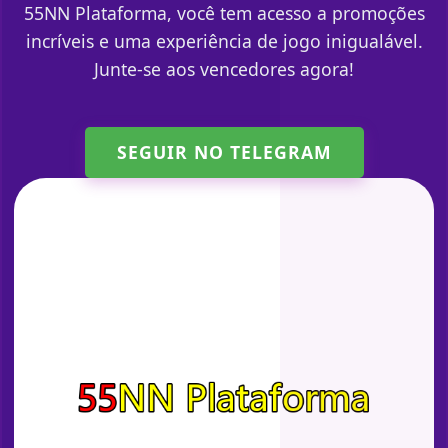
55NN Plataforma, você tem acesso a promoções
incríveis e uma experiência de jogo inigualável.
Junte-se aos vencedores agora!
SEGUIR NO TELEGRAM