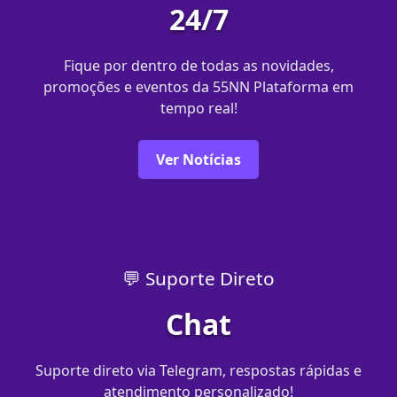
24/7
Fique por dentro de todas as novidades,
promoções e eventos da 55NN Plataforma em
tempo real!
Ver Notícias
💬 Suporte Direto
Chat
Suporte direto via Telegram, respostas rápidas e
atendimento personalizado!