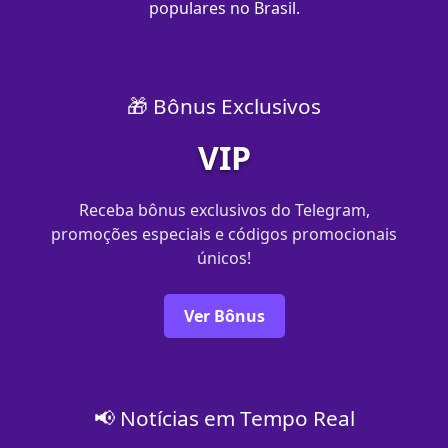
populares no Brasil.
🎁 Bônus Exclusivos
VIP
Receba bônus exclusivos do Telegram,
promoções especiais e códigos promocionais
únicos!
Ver Bônus
📢 Notícias em Tempo Real