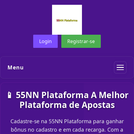
Login
Registrar-se
Menu
📱 55NN Plataforma A Melhor
Plataforma de Apostas
Cadastre-se na 55NN Plataforma para ganhar
bônus no cadastro e em cada recarga. Com a