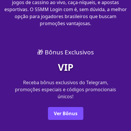
jogos de cassino ao vivo, caça-níqueis, e apostas
esportivas. O 55MM Login com​ é, sem dúvida, a melhor
opção para jogadores brasileiros que buscam
promoções vantajosas.
🎁 Bônus Exclusivos
VIP
Receba bônus exclusivos do Telegram,
promoções especiais e códigos promocionais
únicos!
Ver Bônus