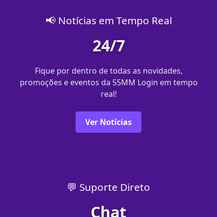
📢 Notícias em Tempo Real
24/7
Fique por dentro de todas as novidades,
promoções e eventos da 55MM Login em tempo
real!
Ver Notícias
💬 Suporte Direto
Chat