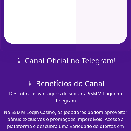
📱 Canal Oficial no Telegram!
📱 Benefícios do Canal
Descubra as vantagens de seguir a 55MM Login no
Telegram
No 55MM Login Casino, os jogadores podem aproveitar
bônus exclusivos e promoções imperdíveis. Acesse a
plataforma e descubra uma variedade de ofertas em