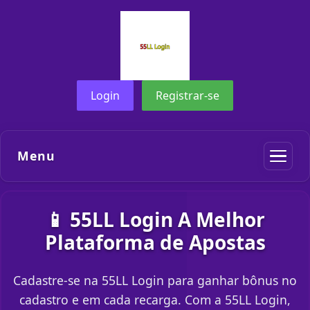
Login
Registrar-se
Menu
📱 55LL Login A Melhor
Plataforma de Apostas
Cadastre-se na 55LL Login para ganhar bônus no
cadastro e em cada recarga. Com a 55LL Login,