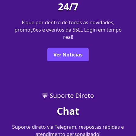
24/7
Fique por dentro de todas as novidades,
promoções e eventos da 55LL Login em tempo
real!
Ver Notícias
💬 Suporte Direto
Chat
Suporte direto via Telegram, respostas rápidas e
atendimento personalizado!