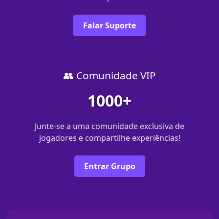
Falar Suporte
👥 Comunidade VIP
1000+
Junte-se a uma comunidade exclusiva de
jogadores e compartilhe experiências!
Entrar Grupo