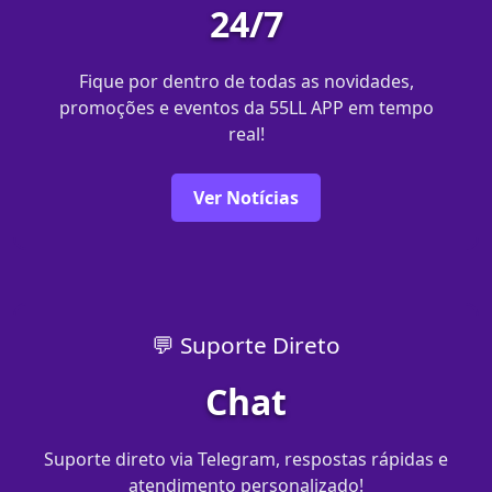
24/7
Fique por dentro de todas as novidades,
promoções e eventos da 55LL APP em tempo
real!
Ver Notícias
💬 Suporte Direto
Chat
Suporte direto via Telegram, respostas rápidas e
atendimento personalizado!