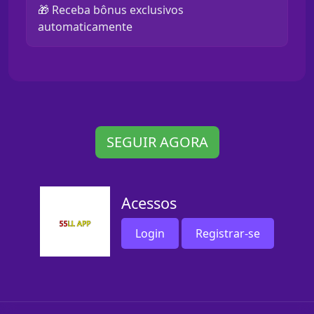
🎁 Receba bônus exclusivos
automaticamente
SEGUIR AGORA
Acessos
Login
Registrar-se