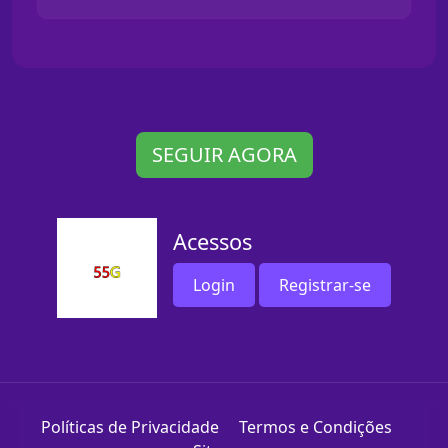
SEGUIR AGORA
Acessos
Login
Registrar-se
Políticas de Privacidade
Termos e Condições