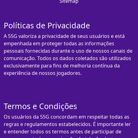
Sitemap
Políticas de Privacidade
A 55G valoriza a privacidade de seus usuários e está
empenhada em proteger todas as informações
pessoais fornecidas durante o uso de nossos canais de
comunicação. Todos os dados coletados são utilizados
exclusivamente para fins de melhoria contínua da
experiência de nossos jogadores.
Termos e Condições
Os usuários da 55G concordam em respeitar todas as
regras e regulamentos estabelecidos. É importante ler
e entender todos os termos antes de participar de