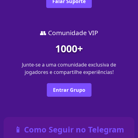
Falar Suporte
👥 Comunidade VIP
1000+
Junte-se a uma comunidade exclusiva de
jogadores e compartilhe experiências!
Entrar Grupo
📱 Como Seguir no Telegram