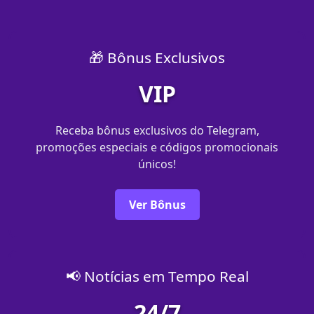
🎁 Bônus Exclusivos
VIP
Receba bônus exclusivos do Telegram,
promoções especiais e códigos promocionais
únicos!
Ver Bônus
📢 Notícias em Tempo Real
24/7