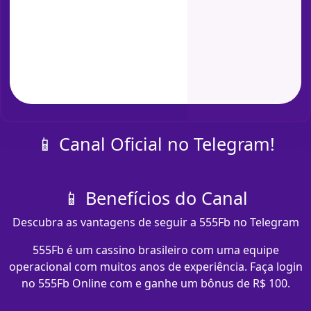
📱 Canal Oficial no Telegram!
📱 Benefícios do Canal
Descubra as vantagens de seguir a 555Fb no Telegram
555Fb é um cassino brasileiro com uma equipe
operacional com muitos anos de experiência. Faça login
no 555Fb Online com e ganhe um bônus de R$ 100.