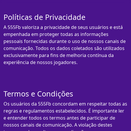
Políticas de Privacidade
A 555Fb valoriza a privacidade de seus usuários e está
empenhada em proteger todas as informações
pessoais fornecidas durante o uso de nossos canais de
comunicação. Todos os dados coletados são utilizados
exclusivamente para fins de melhoria contínua da
experiência de nossos jogadores.
Termos e Condições
Os usuários da 555Fb concordam em respeitar todas as
regras e regulamentos estabelecidos. É importante ler
e entender todos os termos antes de participar de
nossos canais de comunicação. A violação destes