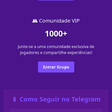
👥 Comunidade VIP
1000+
Junte-se a uma comunidade exclusiva de
jogadores e compartilhe experiências!
Entrar Grupo
📱 Como Seguir no Telegram