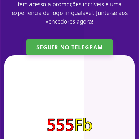
tem acesso a promoções incríveis e uma
experiência de jogo inigualável. Junte-se aos
vencedores agora!
SEGUIR NO TELEGRAM