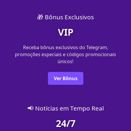
🎁 Bônus Exclusivos
VIP
Receba bônus exclusivos do Telegram,
promoções especiais e códigos promocionais
únicos!
Ver Bônus
📢 Notícias em Tempo Real
24/7