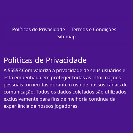
Políticas de Privacidade
Termos e Condições
Sitemap
Políticas de Privacidade
A 5555Z.Com valoriza a privacidade de seus usuários e
está empenhada em proteger todas as informações
pessoais fornecidas durante o uso de nossos canais de
comunicação. Todos os dados coletados são utilizados
exclusivamente para fins de melhoria contínua da
experiência de nossos jogadores.