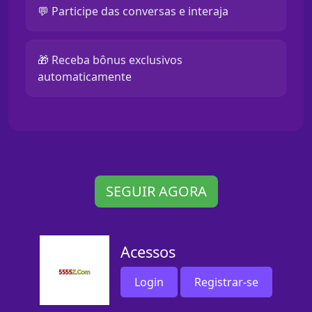
💬 Participe das conversas e interaja
🎁 Receba bônus exclusivos
automaticamente
SEGUIR AGORA
Acessos
Login
Registrar-se