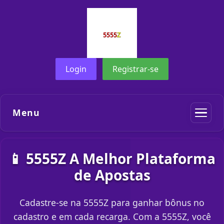
Login
Registrar-se
Menu
📱 5555Z A Melhor Plataforma
de Apostas
Cadastre-se na 5555Z para ganhar bônus no
cadastro e em cada recarga. Com a 5555Z, você