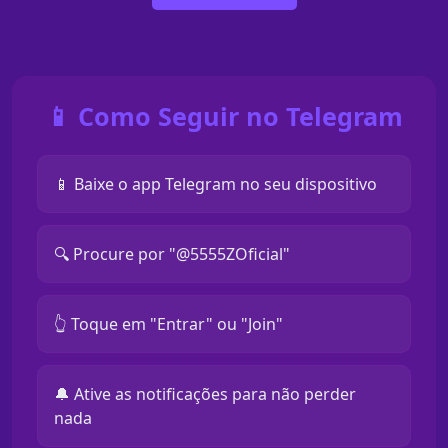
📱 Como Seguir no Telegram
📱 Baixe o app Telegram no seu dispositivo
🔍 Procure por "@5555ZOficial"
👆 Toque em "Entrar" ou "Join"
🔔 Ative as notificações para não perder
nada