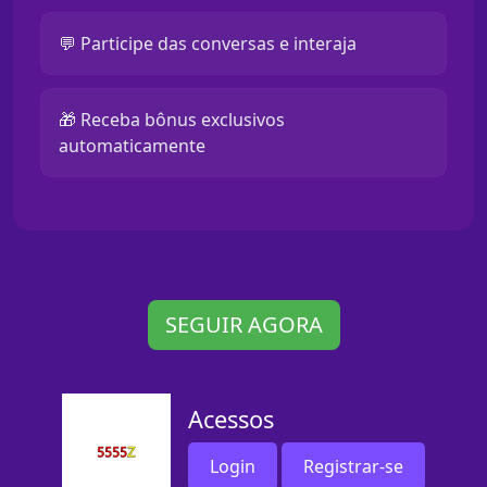
💬 Participe das conversas e interaja
🎁 Receba bônus exclusivos
automaticamente
SEGUIR AGORA
Acessos
Login
Registrar-se