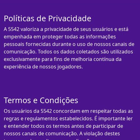
Políticas de Privacidade
A 5542 valoriza a privacidade de seus usuários e está
empenhada em proteger todas as informações
pessoais fornecidas durante o uso de nossos canais de
comunicação. Todos os dados coletados são utilizados
exclusivamente para fins de melhoria contínua da
experiência de nossos jogadores.
Termos e Condições
Os usuários da 5542 concordam em respeitar todas as
regras e regulamentos estabelecidos. É importante ler
e entender todos os termos antes de participar de
nossos canais de comunicação. A violação destes