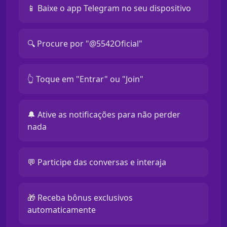
📱 Baixe o app Telegram no seu dispositivo
🔍 Procure por "@5542Oficial"
👆 Toque em "Entrar" ou "Join"
🔔 Ative as notificações para não perder
nada
💬 Participe das conversas e interaja
🎁 Receba bônus exclusivos
automaticamente