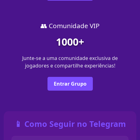
👥 Comunidade VIP
1000+
Junte-se a uma comunidade exclusiva de
jogadores e compartilhe experiências!
Entrar Grupo
📱 Como Seguir no Telegram