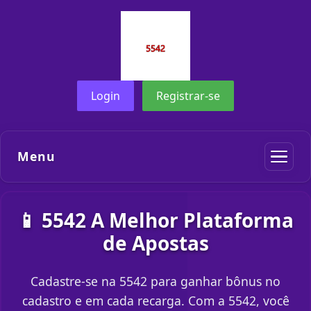
Login
Registrar-se
Menu
📱 5542 A Melhor Plataforma
de Apostas
Cadastre-se na 5542 para ganhar bônus no
cadastro e em cada recarga. Com a 5542, você