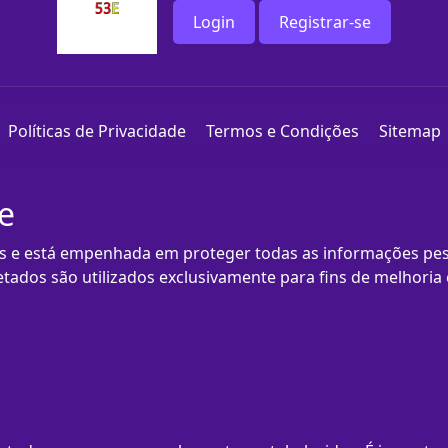
Login
Registrar-se
Políticas de Privacidade
Termos e Condições
Sitemap
de
ios e está empenhada em proteger todas as informações pe
tados são utilizados exclusivamente para fins de melhoria