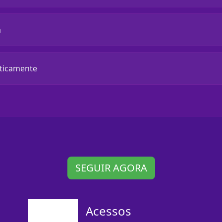
a
aticamente
SEGUIR AGORA
Acessos