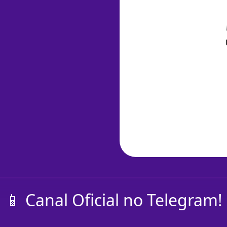
📱 Canal Oficial no Telegram!