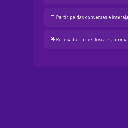
💬 Participe das conversas e interaj
🎁 Receba bônus exclusivos autom