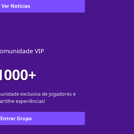
Ver Notícias
Comunidade VIP
1000+
unidade exclusiva de jogadores e
rtilhe experiências!
Entrar Grupo