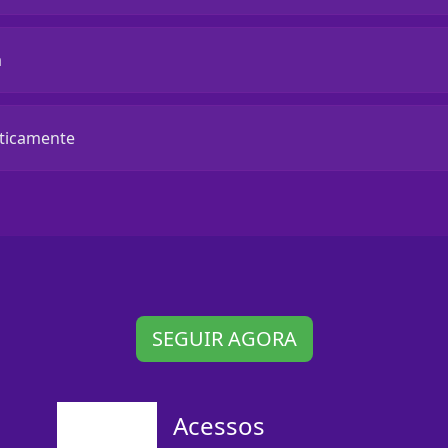
a
aticamente
SEGUIR AGORA
Acessos