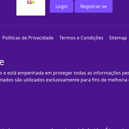
Login
Registrar-se
Políticas de Privacidade
Termos e Condições
Sitemap
de
ios e está empenhada em proteger todas as informações pe
tados são utilizados exclusivamente para fins de melhoria