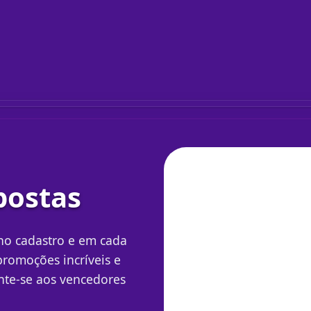
postas
no cadastro e em cada
promoções incríveis e
unte-se aos vencedores