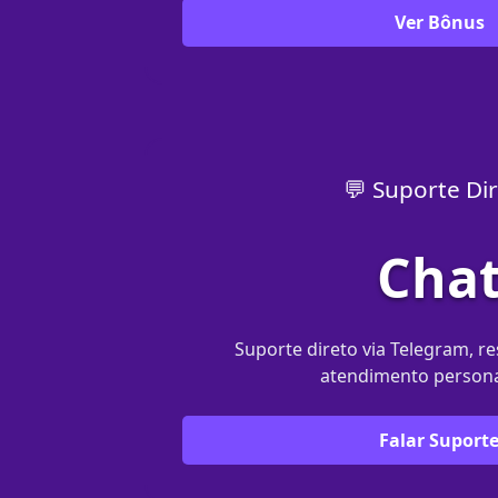
Ver Bônus
💬 Suporte Di
Cha
Suporte direto via Telegram, r
atendimento persona
Falar Suport