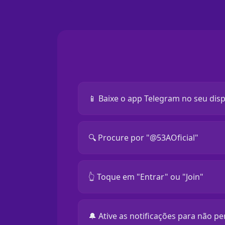
📱 Baixe o app Telegram no seu disp
🔍 Procure por "@53AOficial"
👆 Toque em "Entrar" ou "Join"
🔔 Ative as notificações para não p