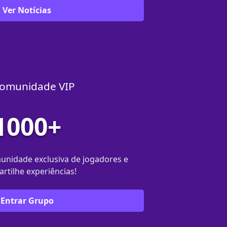
Ver Notícias
Comunidade VIP
1000+
unidade exclusiva de jogadores e
rtilhe experiências!
Entrar Grupo