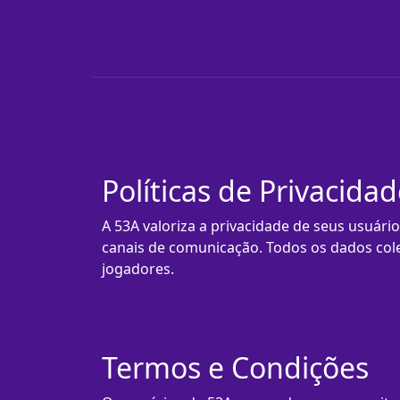
Políticas de Privacida
A 53A valoriza a privacidade de seus usuár
canais de comunicação. Todos os dados cole
jogadores.
Termos e Condições