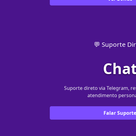
💬 Suporte Di
Cha
Suporte direto via Telegram, r
atendimento persona
Falar Suport