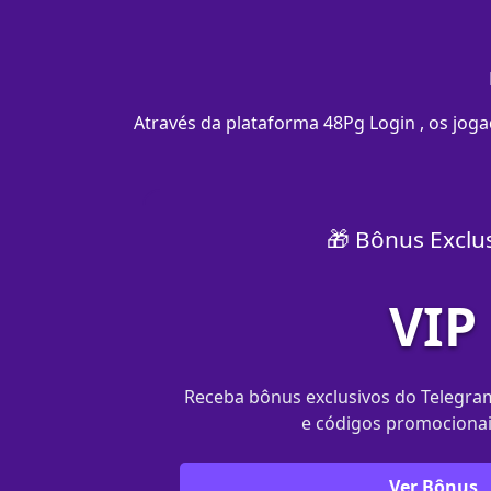
Através da plataforma 48Pg Login , os joga
🎁 Bônus Exclu
VIP
Receba bônus exclusivos do Telegra
e códigos promocionai
Ver Bônus