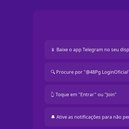
📱 Baixe o app Telegram no seu disp
🔍 Procure por "@48Pg LoginOficial
👆 Toque em "Entrar" ou "Join"
🔔 Ative as notificações para não p