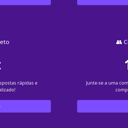
reto
👥 
t
espostas rápidas e
Junte-se a uma com
lizado!
compa
e