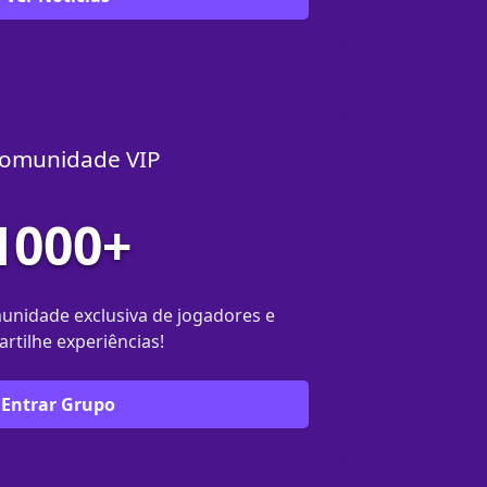
Comunidade VIP
1000+
unidade exclusiva de jogadores e
rtilhe experiências!
Entrar Grupo