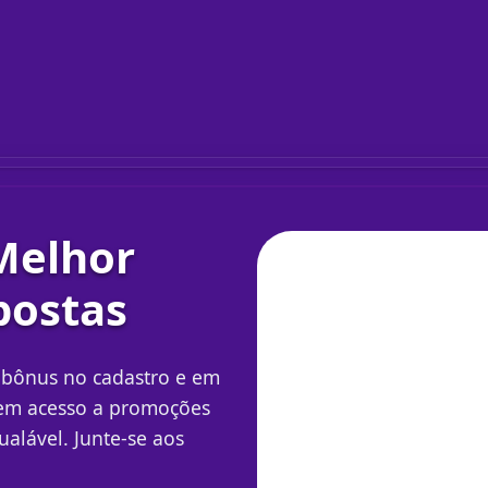
Melhor
postas
 bônus no cadastro e em
tem acesso a promoções
ualável. Junte-se aos