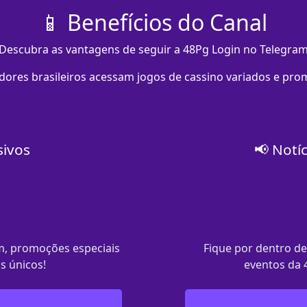
📱 Benefícios do Canal
Descubra as vantagens de seguir a 48Pg Login no Telegra
dores brasileiros acessam jogos de cassino variados e prom
sivos
📢 Notí
m, promoções especiais
Fique por dentro d
s únicos!
eventos da 