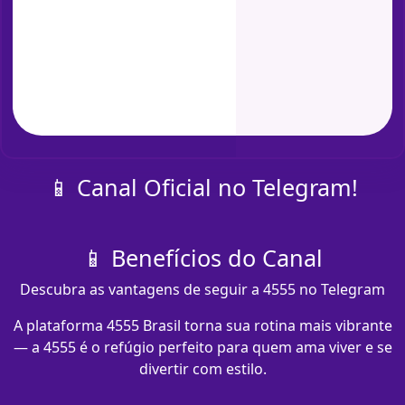
📱 Canal Oficial no Telegram!
📱 Benefícios do Canal
Descubra as vantagens de seguir a 4555 no Telegram
A plataforma 4555 Brasil torna sua rotina mais vibrante
— a 4555 é o refúgio perfeito para quem ama viver e se
divertir com estilo.