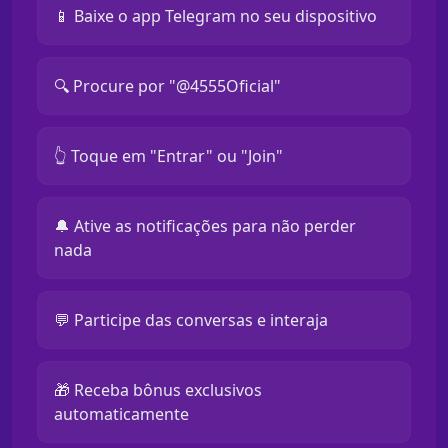
📱 Baixe o app Telegram no seu dispositivo
🔍 Procure por "@4555Oficial"
👆 Toque em "Entrar" ou "Join"
🔔 Ative as notificações para não perder
nada
💬 Participe das conversas e interaja
🎁 Receba bônus exclusivos
automaticamente