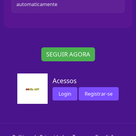
automaticamente
SEGUIR AGORA
Acessos
Login
Registrar-se