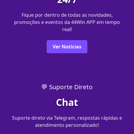
Fique por dentro de todas as novidades,
promoções e eventos da 44Win APP em tempo
real!
Ver Notícias
💬 Suporte Direto
Chat
Suporte direto via Telegram, respostas rápidas e
atendimento personalizado!