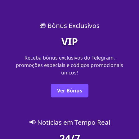
🎁 Bônus Exclusivos
VIP
Receba bônus exclusivos do Telegram,
promoções especiais e códigos promocionais
únicos!
Ver Bônus
📢 Notícias em Tempo Real
24/7